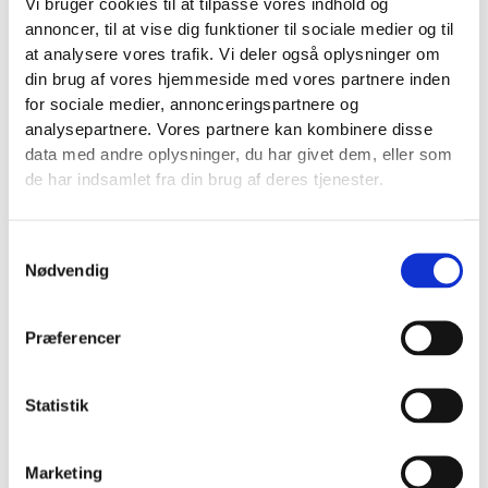
Vi bruger cookies til at tilpasse vores indhold og
psykologer, kørelærer, udlejningsvirksomheder, banker,
annoncer, til at vise dig funktioner til sociale medier og til
museer og udstillinger.
at analysere vores trafik. Vi deler også oplysninger om
din brug af vores hjemmeside med vores partnere inden
for sociale medier, annonceringspartnere og
analysepartnere. Vores partnere kan kombinere disse
data med andre oplysninger, du har givet dem, eller som
Momsfrie virksomheder
de har indsamlet fra din brug af deres tjenester.
Særligt momsfrie virksomheder som fx lægeklinikker,
Samtykkevalg
tandlæger, psykologer og fysioterapeuter skal være ekstra
Nødvendig
opmærksomme. Disse virksomheder har ofte ikke et
momsnummer og er derfor ikke vant til at tænke i moms –
Præferencer
men pligten til at beregne og betale 25 % dansk
erhvervelsesmoms ved udenlandsk køb gælder stadig.
Statistik
Marketing
Eksempel: Et konkret eksempel på konsekvenserne af