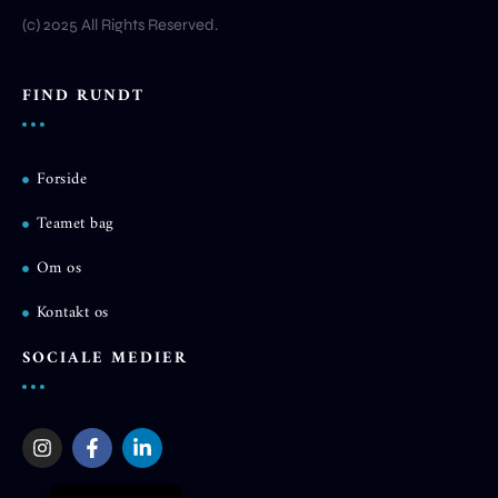
(c) 2025 All Rights Reserved.
FIND RUNDT
Forside
Teamet bag
Om os
Kontakt os
SOCIALE MEDIER
I
F
L
n
a
i
s
c
n
English
t
e
k