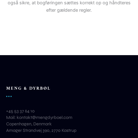
også sikre, at bogføringen sættes korrekt op og håndteres
efter gældende regler.
MENG & DYRBØL
+45 53 37 64 10
Mail: kontakt@mengdyrboel.com
Copenhagen, Denmark
Amager Strandvej 390, 2770 Kastrup