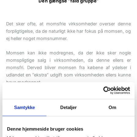
Den gængse ”fald gruppe”
Det sker ofte, at momsfrie virksomheder overser denne
forpligtigelse, da de naturligt ikke har fokus på momsen, og
ej heller noget momsnummer.
Momsen kan ikke modregnes, da der ikke sker nogle
momspligtige salg i virksomheden, da denne ellers er
momsfri. Derved bliver momsen fra købene af ydelser i
udlandet en ”ekstra” udgift som virksomheden ellers kunne
have modregnet.
De typiske virksomheder, der er omfattet selvom disse er
Samtykke
Detaljer
Om
momsfrie virksomheder.
Listen er ikke udtømmende. Men det kan fx være læger,
Denne hjemmeside bruger cookies
tandlæger, fysioterapeuter, massører, kiropraktorer,